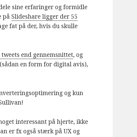
 dele sine erfaringer og formidle
ne på
Slideshare ligger der 55
tage fat på der, hvis du skulle
e tweets end gennemsnittet
, og
sådan en form for digital avis),
onverteringsoptimering og kun
Sullivan!
noget interessant på hjerte, ikke
an er fx også stærk på UX og