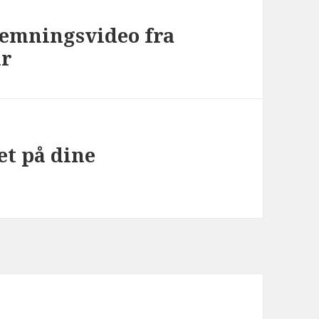
stemningsvideo fra
år
et på dine