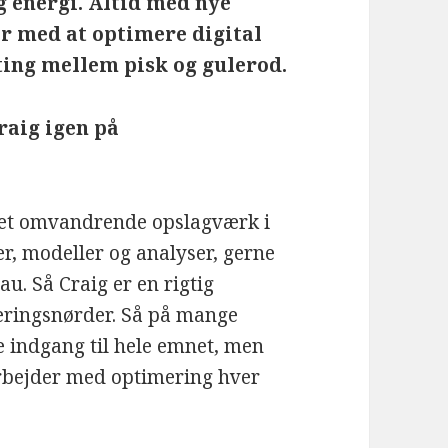
g energi. Altid med nye
er med at optimere digital
ing mellem pisk og gulerod.
raig igen på
r et omvandrende opslagværk i
r, modeller og analyser, gerne
. Så Craig er en rigtig
teringsnørder. Så på mange
e indgang til hele emnet, men
 arbejder med optimering hver