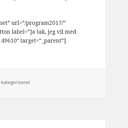
met” url=”/program2017/”
ton label=”Ja tak, jeg vil med
#149610″ target=”_parent”]
gorier
 kategoriseret