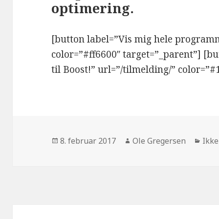
optimering.
[button label=”Vis mig hele program
color=”#ff6600″ target=”_parent”] [but
til Boost!” url=”/tilmelding/” color=”
Udgivet
Forfatter
Kate
8. februar 2017
Ole Gregersen
Ikke
i
Indlægsnavigation